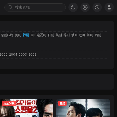
原创压制
美剧
韩剧
国产电视剧
日剧
英剧
德剧
俄剧
巴剧
加剧
西剧
2005
2004
2003
2002
更至04集
完结