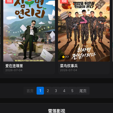
完结
完结
7.7
爱在连理里
菜鸟炊事兵
2026-07-04
2026-07-04
首页
1
2
3
4
5
尾页
雪落影视