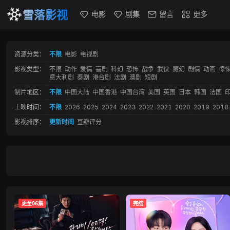
雪落影视
电影
剧集
留言
更多
资源分类：
不限
电影
电视剧
影视类型：
不限
动作
爱情
喜剧
科幻
恐怖
战争
武侠
魔幻
剧情
动画
惊
意大利剧
泰剧
港台剧
法剧
澳剧
短剧
制片地区：
不限
中国大陆
中国香港
中国台湾
美国
英国
日本
韩国
法国
上映时间：
不限
2026
2025
2024
2023
2022
2021
2020
2019
2018
影视排序：
更新时间
豆瓣评分
更至06集
完结