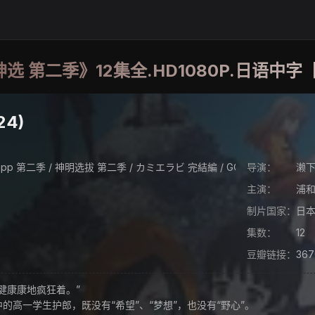
神选 第二季》12集全.HD1080P.日语中
24)
D.app 第二季 / 神明选拔 第二季 / カミエラビ 完結編 / GOD.app Season 2 / 
导演：
濑
主演：
浦
制片国家：
日
集数：
12
豆瓣链接：
367
康康地疯狂着。”
一学生护郎，既没有“希望”、“梦想”，也没有“野心”。