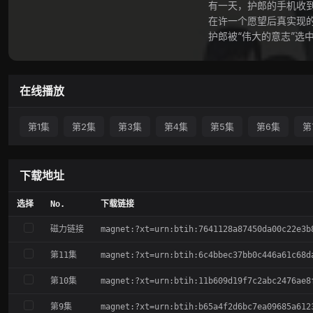
有一天，护郎的手机收到
在许一个愿望后真实现的护
护郎被“伟大的意志”选中，
在线播放
第1集
第2集
第3集
第4集
第5集
第6集
第
下载地址
选择
No.
下载链接
磁力链接
magnet:?xt=urn:btih:7641128a87450da00c22e3b
第11集
magnet:?xt=urn:btih:6c4bbec37bb0c446a61c68d
第10集
magnet:?xt=urn:btih:11b609d19f7c2abc2476ae8
第9集
magnet:?xt=urn:btih:b65a4f2d6bc7ea09685a612