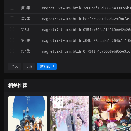
第8集
magnet:?xt=urn:btih:7c00bdf13d8857549302ed9
第7集
magnet:?xt=urn:btih:bc2f559de1d3ada28fb0fa9
第6集
magnet:?xt=urn:btih:0154ed694a2f4169ee42c26
第5集
magnet:?xt=urn:btih:a04bf72aba9a41264b71710
第4集
magnet:?xt=urn:btih:0f7341f4576608eb955e31c
第3集
magnet:?xt=urn:btih:4e0f47f7e6ef09e658ea89f
全选
反选
复制选中
第2集
magnet:?xt=urn:btih:2f4adc7d74e5f906f0fdff8
第1集
magnet:?xt=urn:btih:8c145d10e3cdf58b3796415
相关推荐