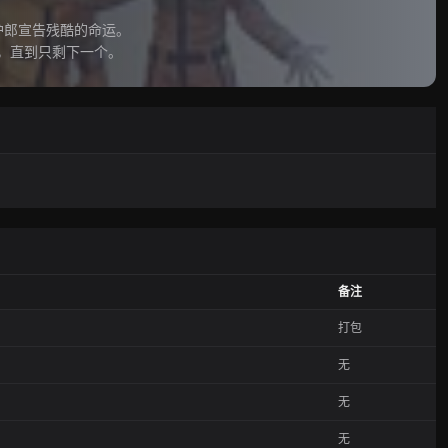
郎宣告残酷的命运。
，直到只剩下一个。
备注
打包
无
无
无