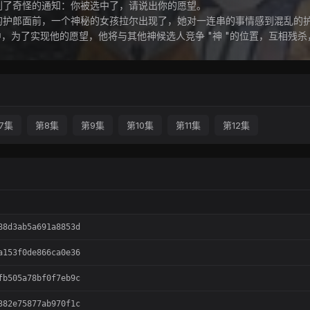
了奇怪的通知：你被选中了，请说出你的愿望。
郎面前，一个神秘的女孩拉尔出现了，她对一连串的事情感到混乱的护
为了实现他的愿望，他将与其他神候选人竞争 "神 "的位置，互相残杀
7集
第8集
第9集
第10集
第11集
第12集
88d3ab5a691a8853d
a153f0de866ca0e36
fb505a78bf0f7eb9c
382e75877ab970f1c