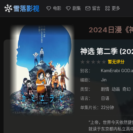
雪落影视
电影
剧集
留言
更多
2024日漫《
神选 第二季 (20
★★★★★
★★★★★
暂无评分
别名：
KamiErabi GO
编剧：
Jin
类型：
剧情
动画
奇幻
语言：
日语
单集片长：
22分钟
“上帝，世界今天依然健健
就读于东京都内私立高中的高