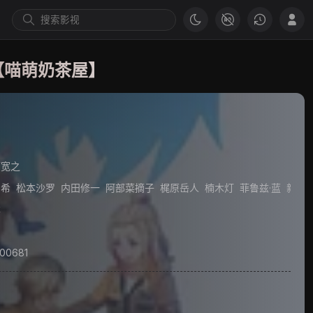
字【喵萌奶茶屋】
Kamierabi Season 2
下宽之
和希
松本沙罗
内田修一
阿部菜摘子
梶原岳人
楠木灯
菲鲁兹·蓝
新祐
本
00681