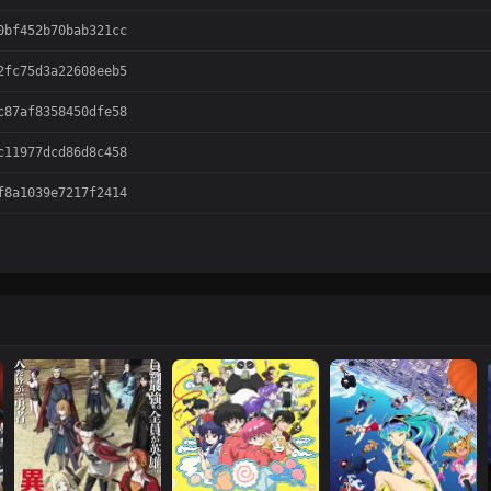
0bf452b70bab321cc
2fc75d3a22608eeb5
c87af8358450dfe58
c11977dcd86d8c458
f8a1039e7217f2414
07721485083f368da
87c4c6b416b0e9cc9
14762f00023a8ccfb