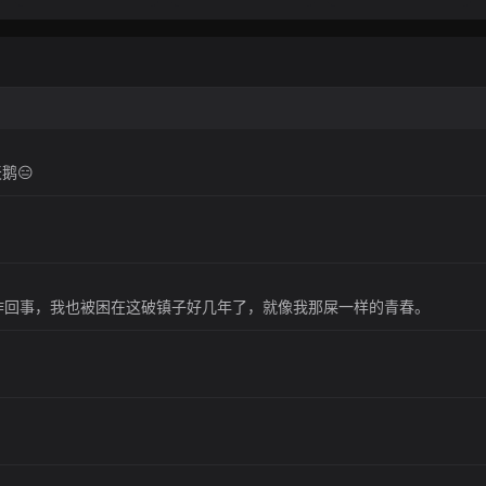
鹅😑
咋回事，我也被困在这破镇子好几年了，就像我那屎一样的青春。