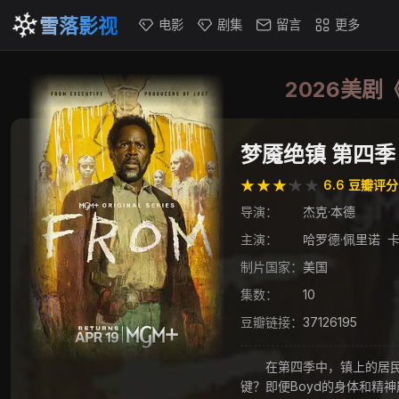
雪落影视
电影
剧集
留言
更多
2026美剧
梦魇绝镇 第四季 (
★★★★★
★★★★★
6.6 豆瓣评分
导演：
杰克·本德
主演：
哈罗德·佩里诺
卡
制片国家：
美国
集数：
10
豆瓣链接：
37126195
在第四季中，镇上的居民离他
键？即便Boyd的身体和