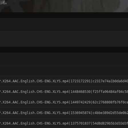
关闭。
264.AAC.English.CHS-ENG.XLYS.mp4|1723172291|c2317e74a1b0da6d40
264.AAC.English.CHS-ENG.XLYS.mp4|1448468530|f25ffa96484af04c58
264.AAC.English.CHS-ENG.XLYS.mp4|1449742429|62c2768808fb76f0ce
264.AAC.English.CHS-ENG.XLYS.mp4|1536945874|c4bbe389d2d55de0b2
264.AAC.English.CHS-ENG.XLYS.mp4|1375701837|54d8d829b5b3d33d3f