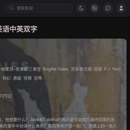
.英语中英双字
·格里芬
克里斯汀·莱登
Brigitte Hales
苏菲·欧文斯-班德
P.J. Yerman
情
克洛伊·范·兰德肖特
科幻
悬疑
惊悚
科顿·摩尔
恐怖
佩加·贾法里
大卫·阿尔帕伊
伊丽莎白·桑德
语
4721122
要什么？Jade和Tabitha的揭示是否会成为最终回家的关
未来的事件中扮演什么角色？第四季将开启一些门，而镇上的一些人