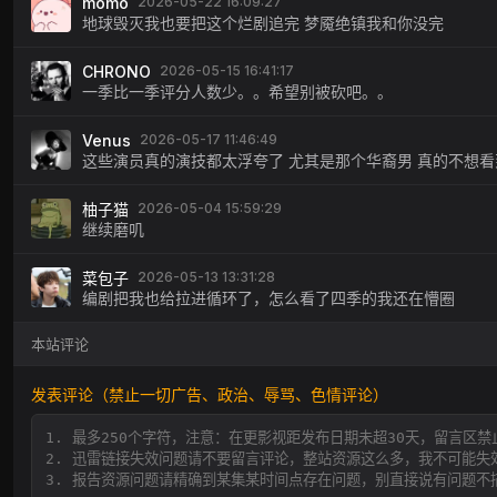
momo
2026-05-22 16:09:27
地球毁灭我也要把这个烂剧追完 梦魇绝镇我和你没完
CHRONO
2026-05-15 16:41:17
一季比一季评分人数少。。希望别被砍吧。。
Venus
2026-05-17 11:46:49
这些演员真的演技都太浮夸了 尤其是那个华裔男 真的不想看
柚子猫
2026-05-04 15:59:29
继续磨叽
菜包子
2026-05-13 13:31:28
编剧把我也给拉进循环了，怎么看了四季的我还在懵圈
本站评论
发表评论（禁止一切广告、政治、辱骂、色情评论）