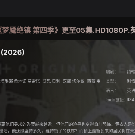
《梦魇绝镇 第四季》更至05集.HD1080P
2026)
编剧：
约翰
塔琳娜·桑地诺·莫雷诺
艾恩·贝利
汉娜·切尔敏
西蒙·韦伯斯特
类型：
瑞奇·何
剧
语言：
英
Imdb链接：
tt3
们寻求的答案越来越近，但他们的追寻也变得愈加恐怖。黄衣人是谁，他想
精神崩溃，他还能坚持多久，维持镇子的秩序？而镇上最新到来的居民将在